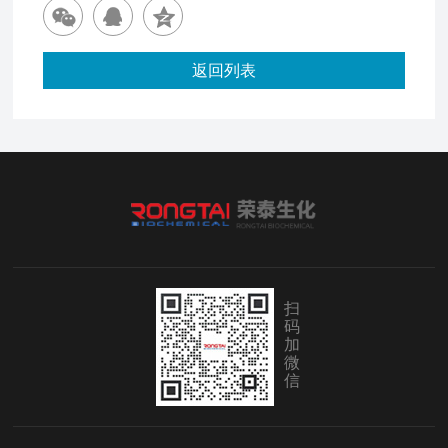
返回列表
扫
码
加
微
信