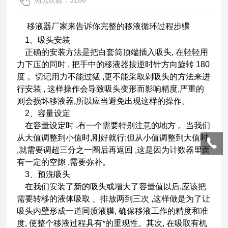
浏览次数：3166
移液器厂家来告诉你完整的移液循环过程步骤
1、吸头安装
正确的安装方法是把白套筒顶端插入吸头, 在轻轻用
力下压的同时 , 把手中的移液器按逆时针方向旋转 180
度 。切记用力不能过猛 ,更不能采取剁吸头的方法来进
行安装 , 这样操作会导致吸头变形而影响精度,严重的
则会损坏移液器,所以应当避免出现这样的操作。
2、容量设定
在容量设定时 ,有一个需要特别注意的地方 。当我们
从大值调整到小值时,刚好就行;但从小值调整到大值时
,就需要调超三分之一圈后再返回 ,这是因为计数器里面
有一定的空隙 ,需要弥补。
3、预洗吸头
在我们安装了新的吸头或增大了容量值以后,应该把
需要转移的液体吸取 、排放两到三次 ,这样做是为了让
吸头内壁形成一道同质液膜, 确保移液工作的精度和准
度, 使整个移液过程具有*的重现性。其次, 在吸取有机