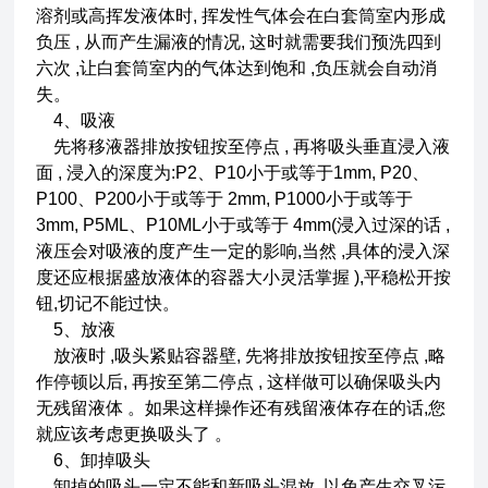
溶剂或高挥发液体时, 挥发性气体会在白套筒室内形成
负压 , 从而产生漏液的情况, 这时就需要我们预洗四到
六次 ,让白套筒室内的气体达到饱和 ,负压就会自动消
失。
4、吸液
先将移液器排放按钮按至停点 , 再将吸头垂直浸入液
面 , 浸入的深度为:P2、P10小于或等于1mm, P20、
P100、P200小于或等于 2mm, P1000小于或等于
3mm, P5ML、P10ML小于或等于 4mm(浸入过深的话 ,
液压会对吸液的度产生一定的影响,当然 ,具体的浸入深
度还应根据盛放液体的容器大小灵活掌握 ),平稳松开按
钮,切记不能过快。
5、放液
放液时 ,吸头紧贴容器壁, 先将排放按钮按至停点 ,略
作停顿以后, 再按至第二停点 , 这样做可以确保吸头内
无残留液体 。如果这样操作还有残留液体存在的话,您
就应该考虑更换吸头了 。
6、卸掉吸头
卸掉的吸头一定不能和新吸头混放, 以免产生交叉污