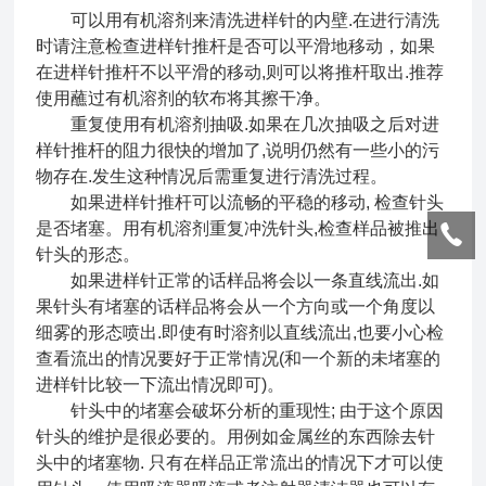
可以用有机溶剂来清洗进样针的内壁.在进行清洗
时请注意检查进样针推杆是否可以平滑地移动，如果
在进样针推杆不以平滑的移动,则可以将推杆取出.推荐
使用蘸过有机溶剂的软布将其擦干净。
重复使用有机溶剂抽吸.如果在几次抽吸之后对进
样针推杆的阻力很快的增加了,说明仍然有一些小的污
物存在.发生这种情况后需重复进行清洗过程。
如果进样针推杆可以流畅的平稳的移动, 检查针头
是否堵塞。用有机溶剂重复冲洗针头,检查样品被推出
针头的形态。
如果进样针正常的话样品将会以一条直线流出.如
果针头有堵塞的话样品将会从一个方向或一个角度以
细雾的形态喷出.即使有时溶剂以直线流出,也要小心检
查看流出的情况要好于正常情况(和一个新的未堵塞的
进样针比较一下流出情况即可)。
针头中的堵塞会破坏分析的重现性; 由于这个原因
针头的维护是很必要的。用例如金属丝的东西除去针
头中的堵塞物. 只有在样品正常流出的情况下才可以使