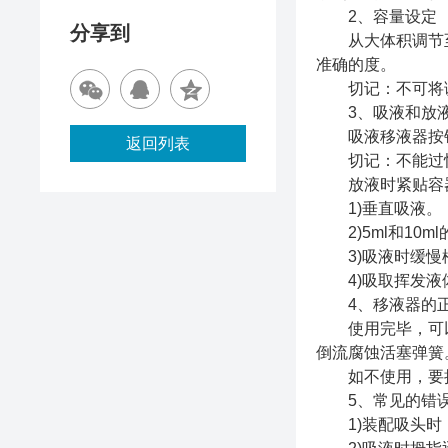
2、容量设定
分享到
从大体积调节至小
准确的度。
切记：不可将调
3、吸液和放
吸液移液器按钮
返回列表
切记：不能过快
放液时紧贴容器
1)垂直吸液。
2)5ml和10
3)吸液时缓慢松
4)吸取挥发液体
4、移液器的正
使用完毕，可以
倒流腐蚀活塞弹簧
如不使用，要把
5、常见的错误
1)装配吸头时，