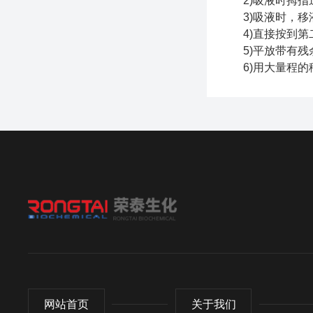
2)吸液时拇指迅
3)吸液时，移液
4)直接按到第二
5)平放带有残余
6)用大量程的移
网站首页
关于我们