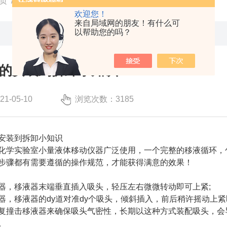
页
/
技术文章
/ 移液器吸头的安装到拆卸小知识
欢迎您！
来自局域网的朋友！有什么可
以帮助您的吗？
的安装到拆卸小知识
-05-10
浏览次数：3185
安装到拆卸小知识
学实验室小量液体移动仪器广泛使用，一个完整的移液循环，包
步骤都有需要遵循的操作规范，才能获得满意的效果！
，移液器末端垂直插入吸头，轻压左右微微转动即可上紧;
移液器的dy道对准dy个吸头，倾斜插入，前后稍许摇动上紧
撞击移液器来确保吸头气密性，长期以这种方式装配吸头，会导
。