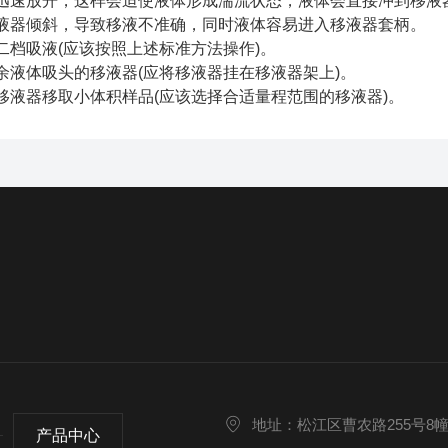
速放开，这样会迫使液体形成湍流状态，液体会直接冲到移液
器倾斜，导致移液不准确，同时液体容易进入移液器套柄。
档吸液(应该按照上述标准方法操作)。
液体吸头的移液器(应将移液器挂在移液器架上)。
液器移取小体积样品(应该选择合适量程范围的移液器)。
地址：松江区曹农路255号8
产品中心