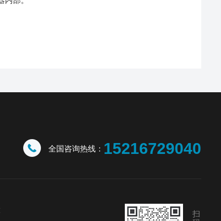
器内部。
15216729040
全国咨询热线：
幢
扫