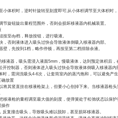
体积时，逆时针旋转至刻度即可;从小体积调节至大体积时，
节旋钮旋出量程范围外，否则会损坏移液器内机械装置。
液
按至dy档，释放按钮，进行吸液。
，否则液体进入吸头过快会导致液体倒吸入移液器内部。
壁，先按到1档，略作停顿，再按至第二档排除余液。
ml的移液器，吸头需浸入液面5mm，慢吸液体，达到预定体积后
开控制器，否则液体进入吸头过快会导致液体倒吸入移液器内
时，需润洗吸头4-6次，让套筒室内的蒸汽饱和，可以避免产
确放置
将其竖直挂在移液枪架上，但要小心别掉下来。当移液器枪头里
。
移液枪的量程调至最大值的刻度，使弹簧处于松弛状态以保护
操作
反复撞击吸头，导致吸头难以脱卸，甚至损坏移液器。