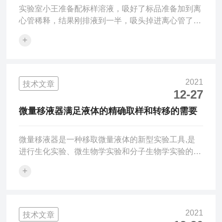
实验室小王准备配标样溶液，吸好了标品准备加到离
心管稀释，结果刚排液到一半，吸头掉进离心管了。
然后…就没有然后了，实验中断，重新配样，之前的
+
标品和溶液体系也废了......相信不止小王，实验室的
大多数人应该都碰到过这种情况，当时心中“风起云
涌”，但最后也只能留下一句：“重来吧！”其实出现这
种情况，除了安装吸头的方法不正确会导致吸头安装
2021
技术文章
不牢外，吸头和移液器匹配性不佳可能是最大的原
12-27
因。如果吸头和移液器的匹配性不佳，可能会导致：
微量移液器满足液体的精确取样和转移的需要
漏液：严重时可以直观看到有滴液，或吸头内液面有
下降；有时...
微量移液器是一种移取微量液体的新型实验工具,是
进行生化实验、微生物学实验和分子生物学实验的*
工具。移液器为量出式量器,分定量移液器和可调移
+
液器两大类。其型式分为单头型和多头型。微量移液
器主要包括手动移液器和电子移液器两种。微量移液
器的容量规格范围为0.1uL~5mL,满足液体的精确取
样和转移的需要。微量移液器的维护及保养：1.维护
2021
技术文章