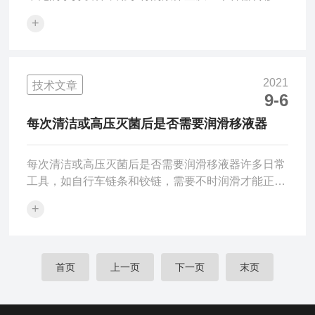
另一个容器。移液器的吸排液量程范围包括从基本的
+
带刻度玻璃管的排液精度到复杂精密仪器的微升级增
量排液精度。多道移液器具有缓冲的操纵杆控制进行
设定程序和操作时都很方便，每一次移液的体积和移
液速度都很稳定。手动模式可以用于测量液体体积，
2021
技术文章
连续分配模式可以进行多次分液。自动循环计数可让
9-6
操作者集中精力于其他细节，而且自动混合或自动分
每次清洁或高压灭菌后是否需要润滑移液器
配也能解放大拇指，可轻松存储设置，以便后续重复
测定。多道移液器的*...
每次清洁或高压灭菌后是否需要润滑移液器许多日常
工具，如自行车链条和铰链，需要不时润滑才能正常
工作。离心机和移液器等实验室用品也需要润滑。在
+
离心机中，润滑剂可降低噪音，避免不平衡或泄漏，
并且运行平稳。在移液器中，对于长寿和平稳操作非
常重要。但在润滑剂方面则更少。移液器需要多长时
间和多少润滑？移液器需要润滑时并不明显，因为润
首页
上一页
下一页
末页
滑剂在移液管内部，除非拆卸设备，否则无法看到。
移液器不会开始发出吱吱声。明显的变化可能是按下