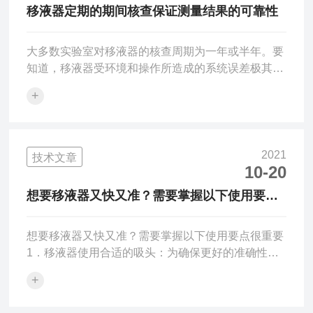
线清晰，使用时便于观察。耐溶剂性。经济实惠的纸
移液器定期的期间核查保证测量结果的可靠性
袋包装，合理的PE袋包装，避免环境污染。2.滤芯吸
头有同学经...
大多数实验室对移液器的核查周期为一年或半年。要
知道，移液器受环境和操作所造成的系统误差极其明
显，最终可能导致检测结果的偏离；定期的期间核
+
查，可使检测仪器始终处于受控状态，从而确保仪器
的稳定，保证测量结果的可靠性。1.外观检验目测被
检移液器，外观应符合上文要求。2.密合性检验将移
液器调至可标称容量的最大值，选择与吸引杆配套的
2021
技术文章
吸液嘴。在移液器的吸引杆的下端，轻轻转动吸液
10-20
嘴，以保证移液器的密封性；如果移液器使用200μl
想要移液器又快又准？需要掌握以下使用要点
或1000μl吸液嘴，吸入液体，并将吸液嘴朝下悬垂
很重要
20s，观察...
想要移液器又快又准？需要掌握以下使用要点很重要
1．移液器使用合适的吸头：为确保更好的准确性和
精度，建议移液量在吸头的35％-100％量程范围内。
+
2．设定移液体积从大量程调节至小量程为正常调节
方法，逆时针旋转刻度即可从小量程调节至大量程