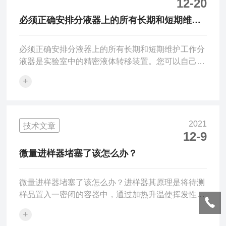
(1)移液器不用时,应在专用支架上竖直放置。(2)每天
12-20
使用前,应检查移液器外表面是否有灰尘和污物,要注
必须正确安排分液器上的所有长期和短期维护
意移液器的嘴锥处,只能用70%的酒精溶液清洁。...
工作
必须正确安排分液器上的所有长期和短期维护工作分
液器是实验室中的精密液体转移装置。您可以自己调
整液体传输范围。这主要是由于设备活塞的垂直运
+
动。气体活塞的移动距离通过调节轮控制的螺杆结构
实现。该按钮驱动推杆向下移动活塞，并从活塞腔中
清除气体。释放后，活塞通过复位弹簧的作用返回到
其原始位置并完成吸液。为了实现液体输送效果，分
2021
技术文章
液器需要长期和短期的维护工作。1.短期维护每天开
12-9
始工作之前，请注意桌子表面是否有灰尘和污垢，尤
微量进样器堵塞了该怎么办？
其是喷嘴连接处。建议用70％乙醇洗涤。2.长期维护
设备分配器必须定...
微量进样器堵塞了该怎么办？进样器其原理是将待测
样品置入一密闭的容器中，通过加热升温使挥发性组
分从样品基体中挥发出来,在气液(或气固)两相中达到
+
平衡,直接抽取顶部气体进行色谱分析,从而检验样品