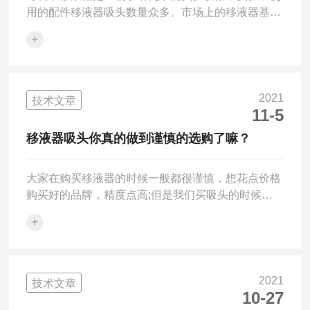
用的配件移液器吸头数量众多。市场上的移液器基本
上是由聚丙烯塑料，化学惰性仿制品和无色透明塑料
+
制成，使用温度范围广。但是，同一聚丙烯的质量可
能相差很大：高质量的吸头通常由天然聚丙烯制成，
而较便宜的吸头则可能由回收的聚丙烯塑料制成。可
调节移液器的工作原理是活塞通过弹簧的伸缩运动来
2021
技术文章
实现吸液和放液。在活塞推动下，排出部分空气，利
11-5
用大气压吸入液体，再由活塞推动空气排出液体。使
移液器吸头你真的做到谨慎的选购了嘛？
用单道手动可调节移液器时，配合弹簧的伸缩性特点
来操作，可以很好地控...
大家在购买移液器的时候一般都很谨慎，想花点价格
购买好的品牌，精度点高;但是我们买吸头的时候并
不是很重视，会随意买一些性价比高的。其实吸头也
+
是危及检测结果的首要条件，也很可能危及移液器的
使用寿命。有三种类型的吸头:普通吸头、滤芯吸头
和低吸附吸头。1.普通吸头。吸头和吸头盒可在
121℃/15psi下高压灭菌。适用于不同品牌和不同型
2021
技术文章
号规格的移液器，兼容性极佳。管体清晰度好，刻度
10-27