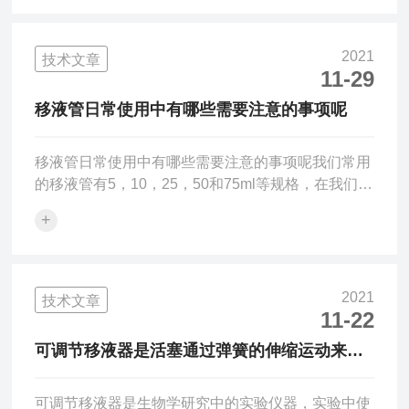
中挥发性组分的成分和含量。微量进样器针尖堵塞，
宜用φ0.1mm不锈钢丝耐心串通，不能用火直接烧，
防止针尖受高热而退火失去穿戳能力。可以用有机溶
2021
技术文章
剂来清洗进样针的内壁.在进行清洗时请注意检查进
11-29
样针推杆是否可以平滑地移动，如果在进样针推杆不
移液管日常使用中有哪些需要注意的事项呢
以平滑的移动,则可以将推杆取出.推荐使用蘸过有机
溶剂的软...
移液管日常使用中有哪些需要注意的事项呢我们常用
的移液管有5，10，25，50和75ml等规格，在我们日
常使用中有哪些需要注意的事项呢？今天让我们一起
+
来看看。1．移液管(吸量管)不应在烘箱中烘干。2．
移液管(吸量管)不能移取太热或太冷的溶液。3．同一
实验中应尽可能使用同一支移液管。4．移液管在使
用完毕后，应立即用自来水及蒸馏水冲洗干净，置于
2021
技术文章
移液管架上。5．移液管和容量瓶常配合使用，因此
11-22
在使用前常作两者的相对体积校准。6．在使用吸量
可调节移液器是活塞通过弹簧的伸缩运动来实
管时，为了减少测量误差，每次都应从最上面刻度
现吸液和放液
（0...
可调节移液器是生物学研究中的实验仪器，实验中使