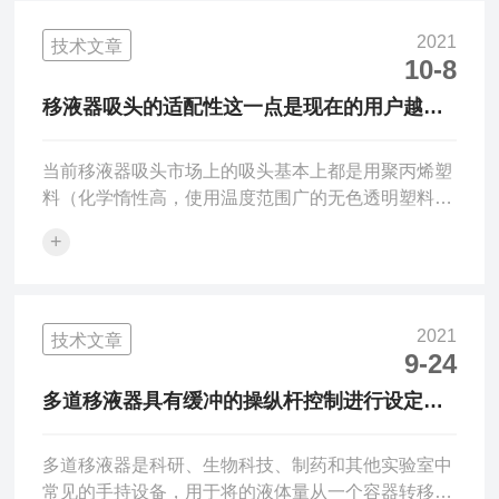
时，应先调至超过设定体积刻度，再回调至设定体
积，这样可以保证移液器的准度3．吸头的安装：对
2021
技术文章
于大多数品牌的移液器，特别是多道移液器，安装吸
10-8
头并非易事：为追求良好的密封性，将移液器垂直插
移液器吸头的适配性这一点是现在的用户越来
入吸头，左右旋转半圈，上紧即可。也有人会用移液
越关注的一点
器反复撞击吸头来上...
当前移液器吸头市场上的吸头基本上都是用聚丙烯塑
料（化学惰性高，使用温度范围广的无色透明塑料）
做的。不过，同样是聚丙烯，也会有很大的品质差
+
别：高品质的吸头一般都是采用天然聚丙烯，而低廉
的吸头则很有可能是采用回收的聚丙烯塑料（这种情
况下，我们最多只能说它的主要成份是聚丙烯）。除
此之外，大多数吸头在制造的过程中还会加入少量的
2021
技术文章
添加剂，比较常见添加剂的有：1、显色材料。市场
9-24
上俗称的蓝吸头（1000ul）和黄吸头（200ul），就
多道移液器具有缓冲的操纵杆控制进行设定程
是在聚丙烯中加入了相应的显色材料（作为用户的话
序
肯定希望是高...
多道移液器是科研、生物科技、制药和其他实验室中
常见的手持设备，用于将的液体量从一个容器转移到