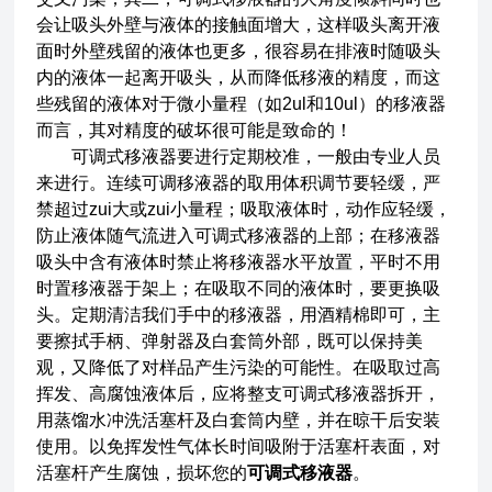
会让吸头外壁与液体的接触面增大，这样吸头离开液
面时外壁残留的液体也更多，很容易在排液时随吸头
内的液体一起离开吸头，从而降低移液的精度，而这
些残留的液体对于微小量程（如2ul和10ul）的移液器
而言，其对精度的破坏很可能是致命的！
可调式移液器要进行定期校准，一般由专业人员
来进行。连续可调移液器的取用体积调节要轻缓，严
禁超过zui大或zui小量程；吸取液体时，动作应轻缓，
防止液体随气流进入可调式移液器的上部；在移液器
吸头中含有液体时禁止将移液器水平放置，平时不用
时置移液器于架上；在吸取不同的液体时，要更换吸
头。定期清洁我们手中的移液器，用酒精棉即可，主
要擦拭手柄、弹射器及白套筒外部，既可以保持美
观，又降低了对样品产生污染的可能性。在吸取过高
挥发、高腐蚀液体后，应将整支可调式移液器拆开，
用蒸馏水冲洗活塞杆及白套筒内壁，并在晾干后安装
使用。以免挥发性气体长时间吸附于活塞杆表面，对
活塞杆产生腐蚀，损坏您的
可调式移液器
。