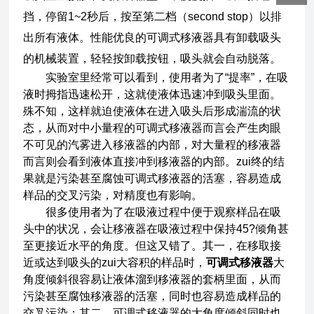
挡，停留1~2秒后，按至第二档（second stop）以排
出所有液体。性能优良的可调式移液器具有卸载吸头
的机械装置，轻轻按卸载按钮，吸头就会自动脱落。
实验室里经常可以看到，使用者为了“提率”，在吸
液时拇指迅速松开，这就使液体迅速冲到吸头里面。
殊不知，这样就迫使液体在进入吸头后形成湍流的状
态，从而对中小量程的可调式移液器而言会产生肉眼
不可见的汽雾进入移液器的内部，对大量程的移液器
而言则会看到液体直接冲到移液器的内部。zui终的结
果就是污染甚至腐蚀可调式移液器的活塞，容易造成
样品的交叉污染，对精度也有影响。
很多使用者为了在吸液过程中便于观察样品在吸
头中的状况，会让移液器在吸液过程中保持45?倾角甚
至更接近水平的角度。但这又错了。其一，在移取接
近或达到吸头的zui大容积的样品时，
可调式移液器
大
角度倾斜很容易让液体溜到移液器的套柄里面，从而
污染甚至腐蚀移液器的活塞，同时也容易造成样品的
交叉污染；其二，可调式移液器的大角度倾斜同时也