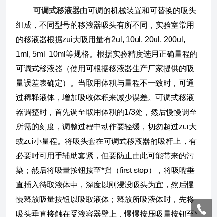
可调式移液器
由可调的机械装置和可替换的吸头
组成，不同型号的移液器吸头有所不同，实验室常用
的移液器根据zui大吸用量有2ul, 10ul, 20ul, 200ul,
1ml, 5ml, 10ml等规格。根据实验精度选用正确量程的
可调式移液器（使用可根据移液器生产厂家提供的吸
量误差表确定）。当取用体积与量程不一致时，可通
过稀释液体，增加吸收体积来减少误差。可调式移液
器调整时，首先调至取用体积的1/3处，然后慢慢调至
所需的刻度，调整过程中动作要轻缓，切勿超过zui大
或zui小量程。将吸头套在可调式移液器的吸杆上，有
必要时可用手辅助套紧，但要防止由此可能带来的污
染；然后将吸量按钮按至*挡（first stop），将吸嘴垂
直插入待取液体中，深度以刚浸没吸头为宜，然后慢
慢释放吸量按钮以吸取液体；释放所吸液体时，先将
吸头垂直接触在受液容器壁上，慢慢按压吸量按钮至*