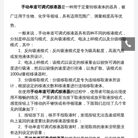
手动单道可调式移液器
是一种用于定量转移液体的器具，被
广泛用于生物、化学等领域，具有适用范围广、测量精度高等优
势。
一般来说，手动单道可调式移液器具有四种不同的移液模式，
分别是样品混匀模式、反向吸液模式、电泳上样模式以及分级移取
模式，其中：
1、反向吸液模式：反向吸液模式是专为吸高黏度，高蒸汽压
或发泡液体所设计。
2、电泳上样模式：该模式以设定的移液量会以较快可调的速
度进行吸液，然后以较慢的速度进行排液，以免扩散。该模式在
1000ul量程移液器时。
3、分级移取模式：分级移取模式是专为连续移取液体所设
计，根据设定的移液次数和移液量进行连续移取液体。
在使用
手动单道可调式移液器
的过程中，使用者可能会出现使
用不顺畅的情况，严重的甚至当按下取液按钮或放开取液按钮式，
感觉按钮上下移动的不够快或有停顿现象，下面我们总结了几个常
见的现象如下：
1、按钮按下后，移开手指取液时，发现按钮无法迅速或明显
向上返回的速度要比新的移液器慢很多；
2、手动单道可调式移液器取液时，发现取得的液体没明显没
有达到设定的容量；