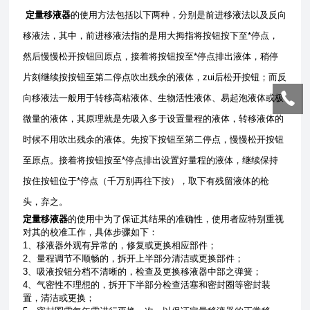
定量移液器
的使用方法包括以下两种，分别是前进移液法以及反向
移液法，其中，前进移液法指的是用大拇指将按钮按下至*停点，
然后慢慢松开按钮回原点，接着将按钮按至*停点排出液体，稍停
片刻继续按按钮至第二停点吹出残余的液体，zui后松开按钮；而反
向移液法一般用于转移高粘液体、生物活性液体、易起泡液体或极
微量的液体，其原理就是先吸入多于设置量程的液体，转移液体的
时候不用吹出残余的液体。先按下按钮至第二停点，慢慢松开按钮
至原点。接着将按钮按至*停点排出设置好量程的液体，继续保持
按住按钮位于*停点（千万别再往下按），取下有残留液体的枪
头，弃之。
定量移液器
的使用中为了保证其结果的准确性，使用者应特别重视
对其的校准工作，具体步骤如下：
1、移液器外观有异常的，修复或更换相应部件；
2、量程调节不顺畅的，拆开上半部分清洁或更换部件；
3、吸液按钮分档不清晰的，检查及更换移液器中部之弹簧；
4、气密性不理想的，拆开下半部分检查活塞和密封圈等密封装
置，清洁或更换；