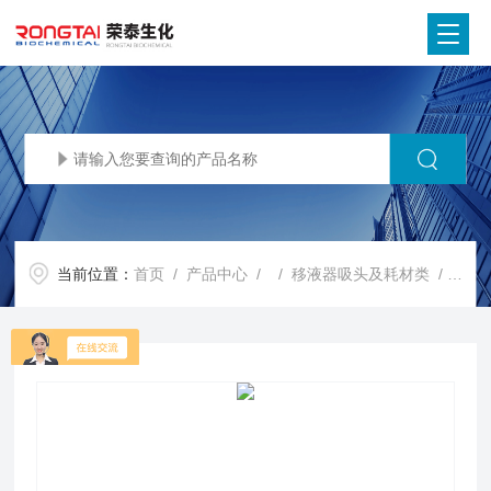
当前位置：
首页
/
产品中心
/ /
移液器吸头及耗材类
/ 培养皿