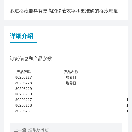
多道移液器具有更高的移液效率和更准确的移液精度
详细介绍
订货信息和产品参数
产品代码
产品名称
80208227
培养皿
3
80208228
培养皿
6
80208229
7
80208230
9
80208237
10
80208238
12
80208231
15
上一篇
细胞培养板