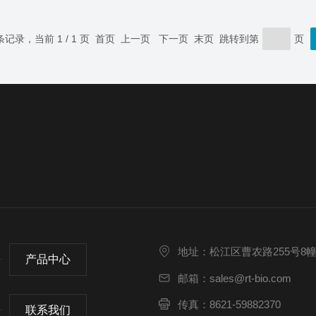
 条记录，当前 1 / 1 页 首页 上一页 下一页 末页 跳转到第
页
地址：松江区曹农路255号8
产品中心
邮箱：sales@rt-bio.com
传真：8621-59882370
联系我们