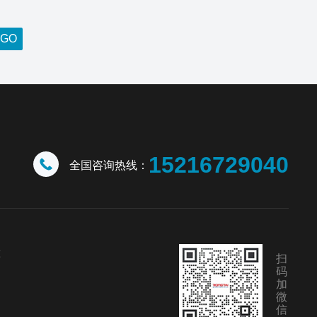
15216729040
全国咨询热线：
幢
扫
码
加
微
信