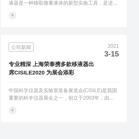
液器是一种移取微量液体的新型实验工具，是进行
生化实验、微生物学实验和分子生物学实验的工
+
具。其基本原理是活塞通过弹簧的伸缩运动来实现
吸液和放液的，在活塞推动下，排除部分空气，在
大气压的作用下吸入液体的，再由活塞推动空气排
出液体。由于弹簧具有伸缩性，在使用中要配合弹
2021
公司新闻
簧的这个特点来操作，就可以很好地控制移液的速
3-15
度和力量。可调移液器在生化实验中大量地使用，
它们主要用于多次重复的快速定量移液，可以只用
专业精深 上海荣泰携多款移液器出
一只手操作，十分方便。移液的准确度(即容量...
席CISILE2020 为展会添彩
中国科学仪器及实验室装备展览会(CISILE)是我国
重要的科学仪器展会之一，创立于2003年，由中
国仪器仪表行业协会主办。以加强行业应用和交
+
流、科学仪器的成果转化，推动我国科学仪器的产
业化、现代化发展为目的，CISILE为广大科研人
员及行业人士便捷的获取资讯、分享前沿技术和研
究成果、交流研讨产业政策搭建了一个平台。