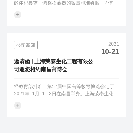
的体积要求，调整移液器的容量和准确度。2.体积
范围广：可调移液器具有广泛的体积范围，从微升
+
到毫升不等。3.容易使用：可调移液器使用简单，
只需几个简单的步骤就可以完成精确的操作。4.精
度高：可调移液器能够提供高精度的液体体积转
移，保证实验结果的准确性。5.节约时间：可调移
2021
公司新闻
液器能够极大地节约实验时间，减少搬运液体的次
10-21
数。6.经济实用：可调移液器的设计经济实用，成
本低，易于维护和清洁
邀请函 | 上海荣泰生化工程有限公
司邀您相约南昌高博会
经教育部批准，第57届中国高等教育博览会定于
2021年11月11-13日在南昌举办。上海荣泰生化工
程有限公司受邀参展。上海荣泰生化工程有限公司
+
是一家专业生产及研发实验分析仪器、实验耗材的
公司。自成立以来，上海荣泰不断*科研队伍，更
新科研技术。如今公司技术力量雄厚，并配有模具
制造及塑料成型全套生产设备。二十多年来，上海