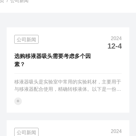
页
/ 公司新闻
2024
公司新闻
12-4
选购移液器吸头需要考虑多个因
素？
移液器吸头是实验室中常用的实验耗材，主要用于
与移液器配合使用，精确转移液体。以下是一份移
液器吸头的选购指南：1.匹配移液器型号：适配器
+
匹配：不同型号的移液器具有不同的适配器，因此
吸头需要与移液器的适配器相匹配。如果不匹配，
可能会导致移液器无法正常使用或影响移液的准确
性。品牌兼容性：部分特殊品牌或型号的移液器可
2024
公司新闻
能需要特定尺寸的吸头，选择时应确保吸头与移液