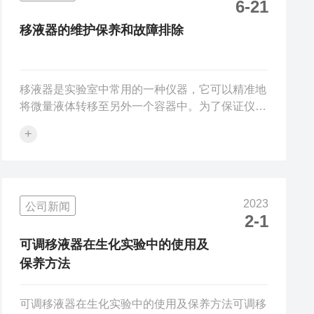
6-21
移液器的维护保养和故障排除
移液器是实验室中常用的一种仪器，它可以精准地
将微量液体转移至另外一个容器中。为了保证仪器
的稳定性和准确性，需要进行定期的维护保养和故
+
障排除。一、维护保养1.定期清洗：移液器在使用
过程中会积累液体残留物和灰尘等杂物，影响精度
和准确性，在使用前需要进行清洗。建议每天使用
完毕后立即清洗，避免残留液体导致移液器损坏。
2023
公司新闻
清洗时需要将吸头拆下，用洗涤剂或者去离子水清
2-1
洗，然后再用酒精或者其他消毒液消毒。2.定期校
准：仪器的准确性和精度会随着使用次数的增加而
可调移液器在生化实验中的使用及
下降，因此需定期检查和校准。一般来说...
保养方法
可调移液器在生化实验中的使用及保养方法可调移