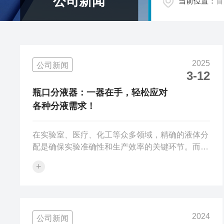
公司新闻
当前位置：
首
2025
公司新闻
3-12
瓶口分液器：一器在手，轻松应对
各种分液需求！
在实验室、医疗、化工等众多领域，精确的液体分
配是确保实验准确性和生产效率的关键环节。而瓶
口分液器，作为一款设计精巧、操作便捷的分液工
+
具，正以其优势和广泛的应用性，成为众多专业人
士手中的得力助手。一器在手，轻松应对各种分液
需求，分液器以其出色的性能，赢得了广泛的赞
誉。瓶口分液器的设计充分考虑了使用者的便捷性
2024
公司新闻
和准确性。它的外形小巧，结构紧凑，可以轻松安