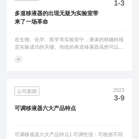
1-3
器品牌及型号兼容。2.考虑材质与耐用性：常见材
质：移液器吸头的常见材质包括聚丙烯（PP）、
多道移液器的出现无疑为实验室带
聚氟乙烯（PFA）和聚四氟乙烯（PT...
来了一场革命
在生物、化学、医学等实验室中，液体的精确转移
是实验成功的关键。传统的单道移液器虽然可以满
足基本的移液需求，但在处理大量样品或进行高通
+
量实验时，其效率就显得有些捉襟见肘了。这时，
多道移液器的出现无疑为实验室带来了一场革命。
多道移液器，顾名思义，就是可以同时进行多次移
液的仪器。它通常配备有多个吸头，可以同时吸取
2023
公司新闻
和排放多个样品，大大提高了实验效率。而且，多
3-9
道移液器还具有精确度高、操作简便、耐用性强等
优点，成为了实验室中的得力助手。首先，多道移
可调移液器六大产品特点
液器的精确度是其在实验室中备受青睐的重要...
可调移液器六大产品特点1.可调性强：可根据不同