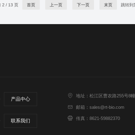
荣泰生化工程有限公司经验累累。公司打造了一条
2 / 13 页
首页
上一页
下一页
末页
跳转到
独立生产线，其生产的仪器包括移液器、瓶口分液
器，连续分液器、加液器等均得到了质量管理体系
ISO9001、CE认证。这些...
地址：松江区曹农路255号8
产品中心
邮箱：sales@rt-bio.com
传真：8621-59882370
联系我们