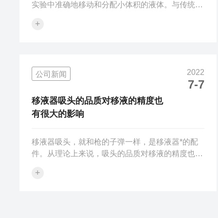
实验中准确地移动和分配小体积的液体。与传统的
手动移液器相比，电动移液器具有很多优势，如下
+
所述：1.自动化程度高：电动移液器使用电机驱
动，可以自动完成吸液、排液、清洗等操作。相比
之下，手动移液器需要操作人员进行力量控制，并
且容易出现误差。2.重复性好：电动移液器可以通
2022
公司新闻
过编程来控制液体的吸取和分配，可以保证非常高
7-7
的精度和重复性，避免了由于人为因素导致的误
差。3.多功能性强：电动移液器通常配备有多个头
移液器吸头的品质对移液的精度也
部，可以同时处理多种不同的样品和试剂，...
有很大的影响
移液器吸头，就和枪的子弹一样，是移液器*的配
件。从理论上来说，吸头的品质对移液的精度也有
很大的影响，其重要性并不亚于移液器本身。第
+
一、特殊吸头。特殊吸头是针对特殊样品或者特殊
应用而专门设计的吸头。主要有下面几类：第一类
是凝胶吸头（也称为点样吸头）：吸头尖部或扁平
或很细，主要用于电泳实验；第二类是广口吸头：