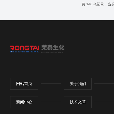
吸头尖部口径大于一般吸头，主要用于移取蛋白质
共 148 条记录，当前 
等大分子溶液；第三类是低吸附吸头：这类吸头内
壁经过特殊处理，减少了表面吸附力，可以用于移
取粘性液体；第四类是加长吸头：主要用于在容...
网站首页
关于我们
新闻中心
技术文章