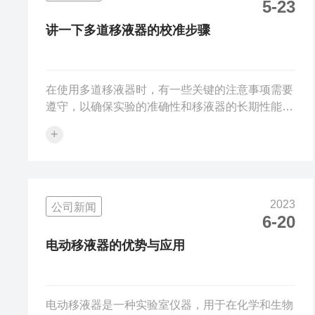
5-23
装在各种试剂瓶的瓶口上，无需额外的固定装置，
既节省了空间，又提高了工作效率。同时，分液器
讲一下多道移液器的校准步骤
的操作也十分简单，只需轻轻旋转或按压手柄，...
在使用多道移液器时，有一些关键的注意事项需要
遵守，以确保实验的准确性和移液器的长期性能。
以下是详细的使用和维护指南：1.在使用移液器进
+
行液体转移时，务必确保所选择的容量校准值在移
液器规定的操作范围内。这有助于避免因超出量程
而导致的不准确或损坏移液器。2.为了保持移液器
的准确性和可靠性，应定期对其进行维护和校准。
2023
公司新闻
这包括对移液器的各个部件进行检查，确保它们处
6-20
于良好的工作状态。3.在进行校准时，应严格遵循
校准说明文件的指导。通常情况下，建议每6个月
电动移液器的优势与应用
进行一次校准，但最长不应超过12个...
电动移液器是一种实验室仪器，用于在化学和生物