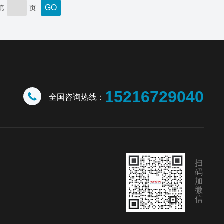
2020年12月8日，CISILE2020在北京·国家会议中
第
页
心拉开大幕，数百家国内外企业汇聚北京，共话仪
器发展。上海荣泰展台作为一家专业研发、生产实
验分析仪器、实验...
15216729040
全国咨询热线：
幢
扫
码
加
微
信