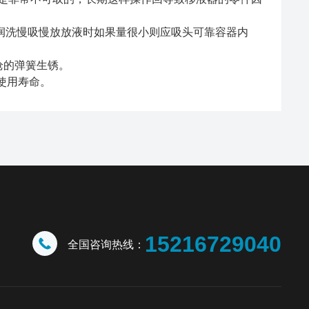
润洗慢吸慢放放液时如果量很小则应吸头可靠容器内
枪的弹簧生锈。
使用寿命。
15216729040
全国咨询热线：