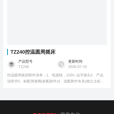
TZ240控温圆周摇床
产品型号
更新时间
TZ240
2026-07-15
控温圆周摇床附件清单：1、电源线，220V, 品字插头2、产品
说明书3、标配弹簧网(标配附件)4、选配附件夹具(独立主机包
装)。