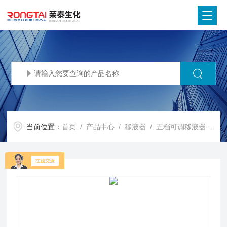
当前位置：
首页
/
产品中心
/
移液器
/
五档可调移液器
/ 国产移液器