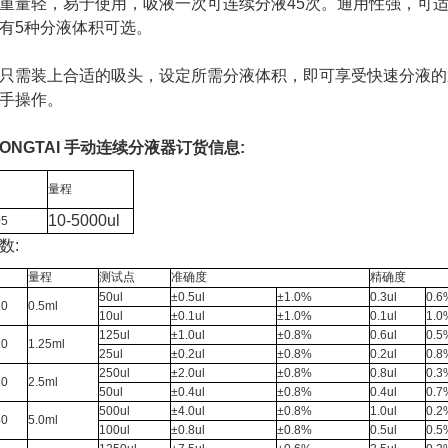
重量轻，易于使用，吸液一次可连续分液45次。通用性强，可适配7
有5种分液体积可选。
只需装上合适的吸头，设定所需分液体积，即可享受快速分液的
手操作。
ONGTAI 手动
连续分液器
订货信息:
量程
10-5000ul
05
数:
量程
测试点
准确度
精确度
50ul
±0.5ul
±1.0%
0.3ul
0.6
10
0.5ml
10ul
±0.1ul
±1.0%
0.1ul
1.0
125ul
±1.0ul
±0.8%
0.6ul
0.5
20
1.25ml
25ul
±0.2ul
±0.8%
0.2ul
0.8
250ul
±2.0ul
±0.8%
0.8ul
0.3
30
2.5ml
50ul
±0.4ul
±0.8%
0.4ul
0.7
500ul
±4.0ul
±0.8%
1.0ul
0.2
40
5.0ml
100ul
±0.8ul
±0.8%
0.5ul
0.5