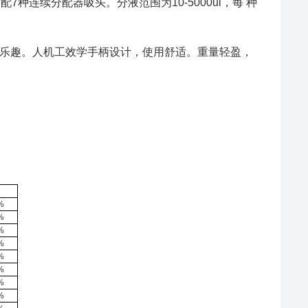
种连续分配器吸头。分液范围为10-5000ul，每 种
乐趣。人机工效学手柄设计，使用舒适。重量轻盈，
%
%
%
%
%
%
%
%